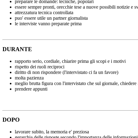
preparare le domande: tecniche, popolari
essere sempre pronti, orecchie tese a nuove possibili notizie e s
attrezzatura tecnica controllata
puo' essere utile un partner giornalista
le interviste vanno preparate prima
DURANTE
rapporto serio, cordiale, chiarire prima gli scopi e i motivi
rispetto dei ruoli reciproci
diritto di non rispondere (l'intervistato ci fa un favore)
molta pazienza
meglio brutta figura con l'intervistato che sul giornale, chiedere 
prendere appunti
DOPO
lavorare subito, la memoria e' preziosa
gerarchia delle risposte secondo l'importanza delle informazioni