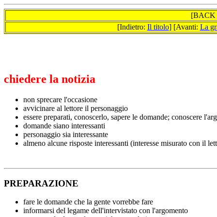
[BAC
[Indietro:
Il titolo
] [Avanti:
La gr
chiedere la notizia
non sprecare l'occasione
avvicinare al lettore il personaggio
essere preparati, conoscerlo, sapere le domande; conoscere l'a
domande siano interessanti
personaggio sia interessante
almeno alcune risposte interessanti (interesse misurato con il let
PREPARAZIONE
fare le domande che la gente vorrebbe fare
informarsi del legame dell'intervistato con l'argomento