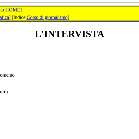
K
to HOME
]
afica
] [Indice:
Corso di giornalismo
]
L'INTERVISTA
rgomento
tore)