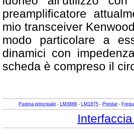
idoneo all’utilizzo con t
preamplificatore attual
mio transceiver Kenwood T
modo particolare a ess
dinamici con impedenza
scheda è compreso il circ
Pagina principale
-
LM3886
-
LM1875
-
Prestar
-
Frequ
Interfaccia