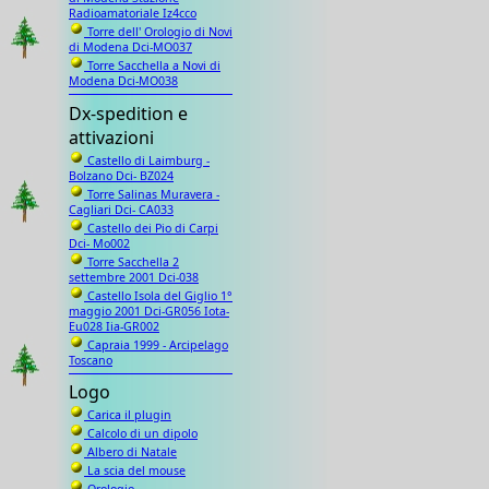
Radioamatoriale Iz4cco
Torre dell' Orologio di Novi
di Modena Dci-MO037
Torre Sacchella a Novi di
Modena Dci-MO038
Dx-spedition e
attivazioni
Castello di Laimburg -
Bolzano Dci- BZ024
Torre Salinas Muravera -
Cagliari Dci- CA033
Castello dei Pio di Carpi
Dci- Mo002
Torre Sacchella 2
settembre 2001 Dci-038
Castello Isola del Giglio 1°
maggio 2001 Dci-GR056 Iota-
Eu028 Iia-GR002
Capraia 1999 - Arcipelago
Toscano
Logo
Carica il plugin
Calcolo di un dipolo
Albero di Natale
La scia del mouse