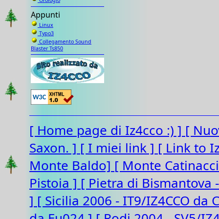
Orologio
Appunti
Linux
Typo3
Collegamento Sound
Blaster Ts850
[ Home page di Iz4cco :) ]
[ Nuo
Saxon. ]
[ I miei link ]
[ Link to 
Monte Baldo]
[ Monte Catinacc
Pistoia ]
[ Pietra di Bismantova 
]
[ Sicilia 2006 - IT9/IZ4CCO da 
da Eu024 ]
[ Rodi 2004 - SV5/I