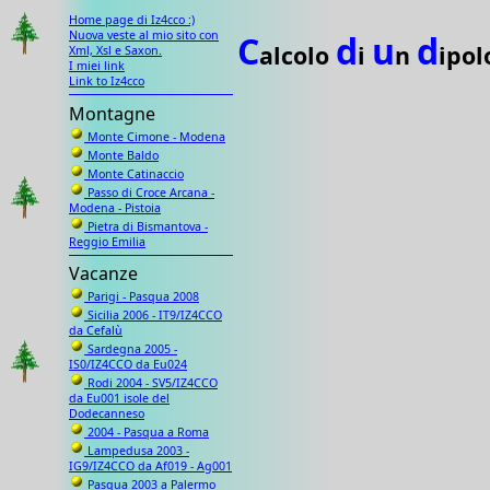
Home page di Iz4cco :)
Nuova veste al mio sito con
C
d
u
d
alcolo
i
n
ipol
Xml, Xsl e Saxon.
I miei link
Link to Iz4cco
Montagne
Monte Cimone - Modena
Monte Baldo
Monte Catinaccio
Passo di Croce Arcana -
Modena - Pistoia
Pietra di Bismantova -
Reggio Emilia
Vacanze
Parigi - Pasqua 2008
Sicilia 2006 - IT9/IZ4CCO
da Cefalù
Sardegna 2005 -
IS0/IZ4CCO da Eu024
Rodi 2004 - SV5/IZ4CCO
da Eu001 isole del
Dodecanneso
2004 - Pasqua a Roma
Lampedusa 2003 -
IG9/IZ4CCO da Af019 - Ag001
Pasqua 2003 a Palermo