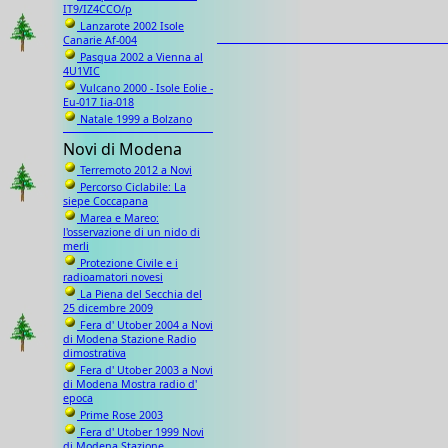
IT9/IZ4CCO/p
Lanzarote 2002 Isole
Canarie Af-004
Pasqua 2002 a Vienna al
4U1VIC
Vulcano 2000 - Isole Eolie -
Eu-017 Iia-018
Natale 1999 a Bolzano
Novi di Modena
Terremoto 2012 a Novi
Percorso Ciclabile: La
siepe Coccapana
Marea e Mareo:
l'osservazione di un nido di
merli
Protezione Civile e i
radioamatori novesi
La Piena del Secchia del
25 dicembre 2009
Fera d' Utober 2004 a Novi
di Modena Stazione Radio
dimostrativa
Fera d' Utober 2003 a Novi
di Modena Mostra radio d'
epoca
Prime Rose 2003
Fera d' Utober 1999 Novi
di Modena Stazione