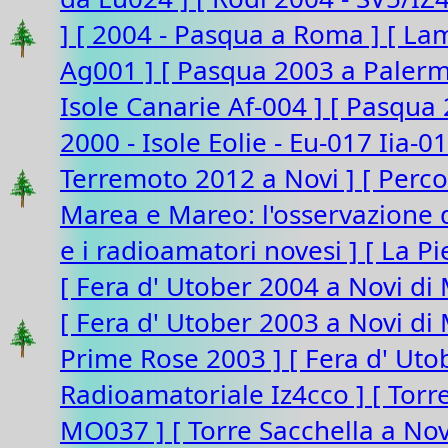
]
[ 2004 - Pasqua a Roma ]
[ La
Ag001 ]
[ Pasqua 2003 a Paler
Isole Canarie Af-004 ]
[ Pasqua 
2000 - Isole Eolie - Eu-017 Iia-0
Terremoto 2012 a Novi ]
[ Perco
Marea e Mareo: l'osservazione d
e i radioamatori novesi ]
[ La P
[ Fera d' Utober 2004 a Novi di
[ Fera d' Utober 2003 a Novi d
Prime Rose 2003 ]
[ Fera d' Ut
Radioamatoriale Iz4cco ]
[ Torr
MO037 ]
[ Torre Sacchella a N