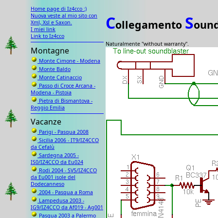
Home page di Iz4cco :)
Nuova veste al mio sito con
C
S
ollegamento
oun
Xml, Xsl e Saxon.
I miei link
Link to Iz4cco
Naturalmente "without warranty".
Montagne
Monte Cimone - Modena
Monte Baldo
Monte Catinaccio
Passo di Croce Arcana -
Modena - Pistoia
Pietra di Bismantova -
Reggio Emilia
Vacanze
Parigi - Pasqua 2008
Sicilia 2006 - IT9/IZ4CCO
da Cefalù
Sardegna 2005 -
IS0/IZ4CCO da Eu024
Rodi 2004 - SV5/IZ4CCO
da Eu001 isole del
Dodecanneso
2004 - Pasqua a Roma
Lampedusa 2003 -
IG9/IZ4CCO da Af019 - Ag001
Pasqua 2003 a Palermo