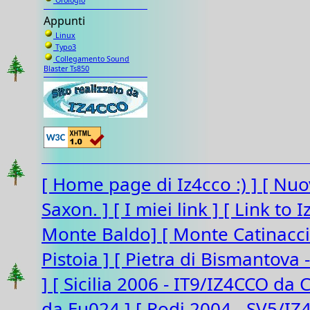
Orologio
Appunti
Linux
Typo3
Collegamento Sound
Blaster Ts850
[ Home page di Iz4cco :) ]
[ Nuo
Saxon. ]
[ I miei link ]
[ Link to 
Monte Baldo]
[ Monte Catinacc
Pistoia ]
[ Pietra di Bismantova 
]
[ Sicilia 2006 - IT9/IZ4CCO da 
da Eu024 ]
[ Rodi 2004 - SV5/I