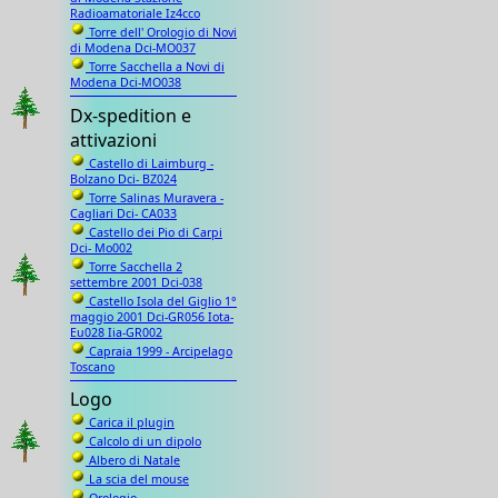
Radioamatoriale Iz4cco
Torre dell' Orologio di Novi
di Modena Dci-MO037
Torre Sacchella a Novi di
Modena Dci-MO038
Dx-spedition e
attivazioni
Castello di Laimburg -
Bolzano Dci- BZ024
Torre Salinas Muravera -
Cagliari Dci- CA033
Castello dei Pio di Carpi
Dci- Mo002
Torre Sacchella 2
settembre 2001 Dci-038
Castello Isola del Giglio 1°
maggio 2001 Dci-GR056 Iota-
Eu028 Iia-GR002
Capraia 1999 - Arcipelago
Toscano
Logo
Carica il plugin
Calcolo di un dipolo
Albero di Natale
La scia del mouse