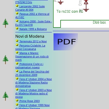
IT9/IZ4CCO/p
Lanzarote 2002 Isole
Canarie Af-004
Pasqua 2002 a Vienna al
4U1VIC
Vulcano 2000 - Isole Eolie -
Eu-017 Iia-018
Natale 1999 a Bolzano
Novi di Modena
Terremoto 2012 a Novi
Percorso Ciclabile: La
siepe Coccapana
Marea e Mareo:
l'osservazione di un nido di
merli
Protezione Civile e i
radioamatori novesi
La Piena del Secchia del
25 dicembre 2009
Fera d' Utober 2004 a Novi
di Modena Stazione Radio
dimostrativa
Fera d' Utober 2003 a Novi
di Modena Mostra radio d'
epoca
Prime Rose 2003
Fera d' Utober 1999 Novi
di Modena Stazione