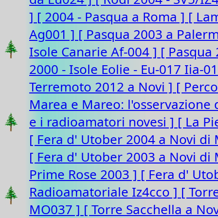
]
[ 2004 - Pasqua a Roma ]
[ La
Ag001 ]
[ Pasqua 2003 a Paler
Isole Canarie Af-004 ]
[ Pasqua 
2000 - Isole Eolie - Eu-017 Iia-0
Terremoto 2012 a Novi ]
[ Perco
Marea e Mareo: l'osservazione d
e i radioamatori novesi ]
[ La P
[ Fera d' Utober 2004 a Novi di
[ Fera d' Utober 2003 a Novi d
Prime Rose 2003 ]
[ Fera d' Ut
Radioamatoriale Iz4cco ]
[ Torr
MO037 ]
[ Torre Sacchella a N