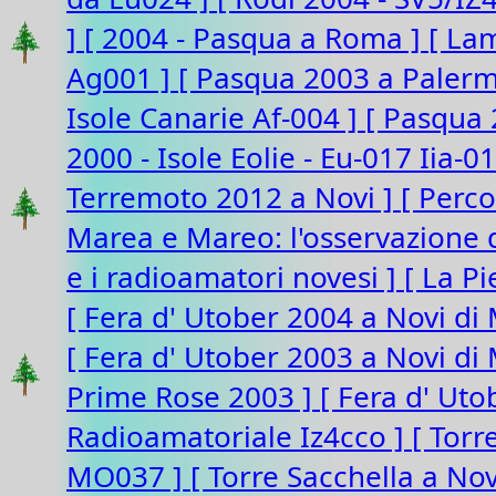
]
[ 2004 - Pasqua a Roma ]
[ La
Ag001 ]
[ Pasqua 2003 a Paler
Isole Canarie Af-004 ]
[ Pasqua 
2000 - Isole Eolie - Eu-017 Iia-0
Terremoto 2012 a Novi ]
[ Perco
Marea e Mareo: l'osservazione d
e i radioamatori novesi ]
[ La P
[ Fera d' Utober 2004 a Novi di
[ Fera d' Utober 2003 a Novi d
Prime Rose 2003 ]
[ Fera d' Ut
Radioamatoriale Iz4cco ]
[ Torr
MO037 ]
[ Torre Sacchella a N