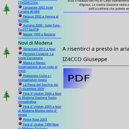
Ecco il Palazzo dei Pio di Carpi liberament
IT9/IZ4CCO/p
d'epoca. La nostra stazione radio e
Lanzarote 2002 Isole
dell'uccelliera che potete ve
Canarie Af-004
Pasqua 2002 a Vienna al
4U1VIC
Vulcano 2000 - Isole Eolie -
Eu-017 Iia-018
Natale 1999 a Bolzano
Novi di Modena
A risentirci a presto in aria
Terremoto 2012 a Novi
Percorso Ciclabile: La
IZ4CCO Giuseppe
siepe Coccapana
Marea e Mareo:
l'osservazione di un nido di
merli
Protezione Civile e i
radioamatori novesi
La Piena del Secchia del
25 dicembre 2009
Fera d' Utober 2004 a Novi
di Modena Stazione Radio
dimostrativa
Fera d' Utober 2003 a Novi
di Modena Mostra radio d'
epoca
Prime Rose 2003
Fera d' Utober 1999 Novi
di Modena Stazione