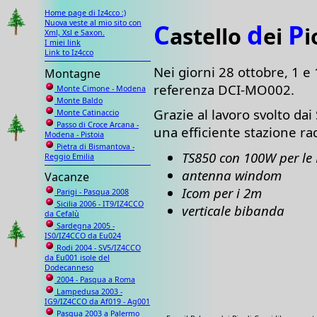
Home page di Iz4cco :)
Nuova veste al mio sito con
C
d
P
astello
ei
i
Xml, Xsl e Saxon.
I miei link
Link to Iz4cco
Nei giorni 28 ottobre, 1 e
Montagne
referenza DCI-MO002.
Monte Cimone - Modena
Monte Baldo
Grazie al lavoro svolto dai
Monte Catinaccio
Passo di Croce Arcana -
una efficiente stazione ra
Modena - Pistoia
Pietra di Bismantova -
TS850 con 100W per le
Reggio Emilia
antenna windom
Vacanze
Icom per i 2m
Parigi - Pasqua 2008
Sicilia 2006 - IT9/IZ4CCO
verticale bibanda
da Cefalù
Sardegna 2005 -
IS0/IZ4CCO da Eu024
Rodi 2004 - SV5/IZ4CCO
da Eu001 isole del
Dodecanneso
2004 - Pasqua a Roma
Lampedusa 2003 -
IG9/IZ4CCO da Af019 - Ag001
Pasqua 2003 a Palermo