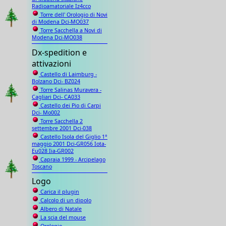
Radioamatoriale Iz4cco
Torre dell' Orologio di Novi
di Modena Dci-MO037
Torre Sacchella a Novi di
Modena Dci-MO038
Dx-spedition e
attivazioni
Castello di Laimburg -
Bolzano Dci- BZ024
Torre Salinas Muravera -
Cagliari Dci- CA033
Castello dei Pio di Carpi
Dci- Mo002
Torre Sacchella 2
settembre 2001 Dci-038
Castello Isola del Giglio 1°
maggio 2001 Dci-GR056 Iota-
Eu028 Iia-GR002
Capraia 1999 - Arcipelago
Toscano
Logo
Carica il plugin
Calcolo di un dipolo
Albero di Natale
La scia del mouse