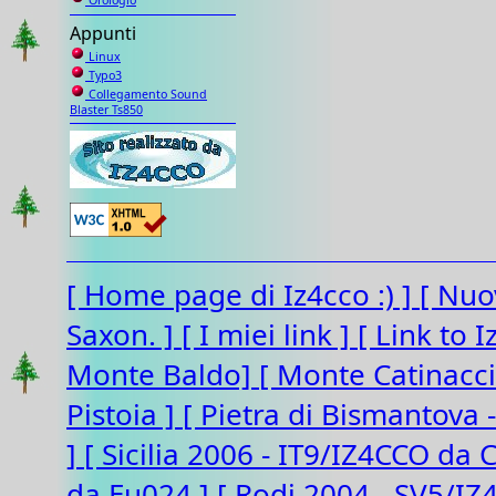
Orologio
Appunti
Linux
Typo3
Collegamento Sound
Blaster Ts850
[ Home page di Iz4cco :) ]
[ Nuo
Saxon. ]
[ I miei link ]
[ Link to 
Monte Baldo]
[ Monte Catinacc
Pistoia ]
[ Pietra di Bismantova 
]
[ Sicilia 2006 - IT9/IZ4CCO da 
da Eu024 ]
[ Rodi 2004 - SV5/I