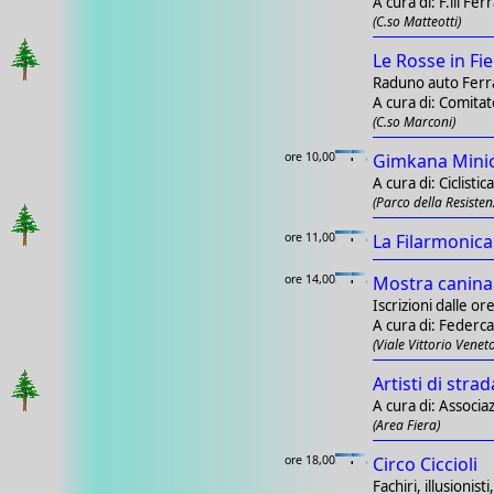
A cura di: F.lli Ferr
(C.so Matteotti)
Le Rosse in Fi
Raduno auto Ferr
A cura di: Comita
(C.so Marconi)
ore 10,00
Gimkana Mini
A cura di: Ciclisti
(Parco della Resisten
ore 11,00
La Filarmonica
ore 14,00
Mostra canina
Iscrizioni dalle or
A cura di: Federca
(Viale Vittorio Veneto
Artisti di strad
A cura di: Associaz
(Area Fiera)
ore 18,00
Circo Ciccioli
Fachiri, illusionis