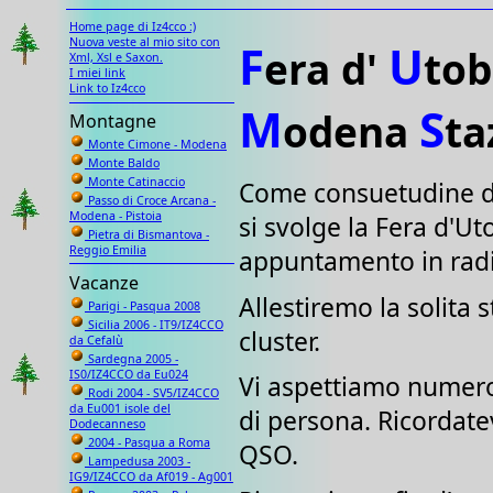
Home page di Iz4cco :)
Nuova veste al mio sito con
F
U
era d'
tob
Xml, Xsl e Saxon.
I miei link
Link to Iz4cco
M
S
odena
ta
Montagne
Monte Cimone - Modena
Monte Baldo
Monte Catinaccio
Come consuetudine du
Passo di Croce Arcana -
Modena - Pistoia
si svolge la Fera d'U
Pietra di Bismantova -
Reggio Emilia
appuntamento in radio
Vacanze
Allestiremo la solita
Parigi - Pasqua 2008
Sicilia 2006 - IT9/IZ4CCO
cluster.
da Cefalù
Sardegna 2005 -
IS0/IZ4CCO da Eu024
Vi aspettiamo numerosi
Rodi 2004 - SV5/IZ4CCO
da Eu001 isole del
di persona. Ricordatev
Dodecanneso
2004 - Pasqua a Roma
QSO.
Lampedusa 2003 -
IG9/IZ4CCO da Af019 - Ag001