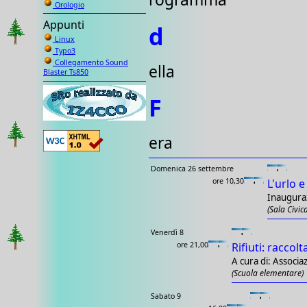
Orologio
Appunti
d
Linux
Typo3
Collegamento Sound
ella
Blaster Ts850
F
era
Domenica 26 settembre
ore 10,30
L'urlo e
Inauguraz
(Sala Civic
Venerdì 8
ore 21,00
Rifiuti: raccol
A cura di: Associaz
(Scuola elementare)
Sabato 9