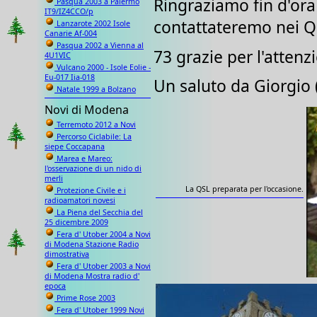
Ringraziamo fin d'ora
Pasqua 2003 a Palermo
IT9/IZ4CCO/p
contattateremo nei QS
Lanzarote 2002 Isole
Canarie Af-004
Pasqua 2002 a Vienna al
73 grazie per l'attenz
4U1VIC
Vulcano 2000 - Isole Eolie -
Eu-017 Iia-018
Un saluto da Giorgio
Natale 1999 a Bolzano
Novi di Modena
Terremoto 2012 a Novi
Percorso Ciclabile: La
siepe Coccapana
Marea e Mareo:
l'osservazione di un nido di
merli
La QSL preparata per l'occasione.
Protezione Civile e i
radioamatori novesi
La Piena del Secchia del
25 dicembre 2009
Fera d' Utober 2004 a Novi
di Modena Stazione Radio
dimostrativa
Fera d' Utober 2003 a Novi
di Modena Mostra radio d'
epoca
Prime Rose 2003
Fera d' Utober 1999 Novi