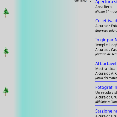
ore 16,00
Apertura s
Area fiera.
(Piazza 1° mag
Collettiva 
A cura di: Fo
(Ingresso sala c
In gir par 
Tempi e luoghi
A cura di: Ca
(Ridotto del tea
Al bartavel
Mostra ittica
A cura di: A.P
(Atrio del teatro
Fotografi 
Un secolo vis
A cura di: Gr
(Biblioteca Com
Stazione r
A cura di: Gr