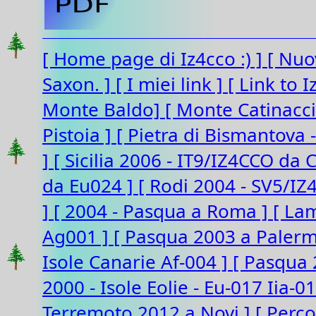
[ Home page di Iz4cco :) ]
[ Nuo
Saxon. ]
[ I miei link ]
[ Link to 
Monte Baldo]
[ Monte Catinacc
Pistoia ]
[ Pietra di Bismantova 
]
[ Sicilia 2006 - IT9/IZ4CCO da 
da Eu024 ]
[ Rodi 2004 - SV5/I
]
[ 2004 - Pasqua a Roma ]
[ La
Ag001 ]
[ Pasqua 2003 a Paler
Isole Canarie Af-004 ]
[ Pasqua 
2000 - Isole Eolie - Eu-017 Iia-0
Terremoto 2012 a Novi ]
[ Perco