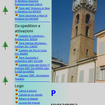
di Modena Stazione
Radioamatoriale Iz4cco
Torre dell' Orologio di Novi
di Modena Dci-MO037
Torre Sacchella a Novi di
Modena Dci-MO038
Dx-spedition e
attivazioni
Castello di Laimburg -
Bolzano Dci- BZ024
Torre Salinas Muravera -
Cagliari Dci- CA033
Castello dei Pio di Carpi
Dci- Mo002
Torre Sacchella 2
settembre 2001 Dci-038
Castello Isola del Giglio 1°
maggio 2001 Dci-GR056 Iota-
Eu028 Iia-GR002
Capraia 1999 - Arcipelago
Toscano
Logo
P
Carica il plugin
Calcolo di un dipolo
Albero di Natale
La scia del mouse
rogramma