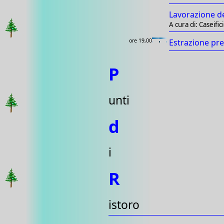
Lavorazione d
A cura di: Caseifi
ore 19,00
Estrazione pre
P
unti
d
i
R
istoro