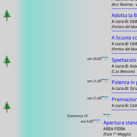
(Arci Taverna - v
Adotta la B
A cura di: Is
(Portico del Mun
A Scuola c
A cura di: Is
(Portico del Mun
ore 20,00
Spettacolo 
A cura di: Ass
(C.so Marconi)
ore 21,00
Polenta in 
A cura di: Gr
ore 21,00
Premiazione
A cura di: Co
Domenica 10
ore 9,00
Apertura stan
AREA FIERA
(P.zza 1° Maggio)