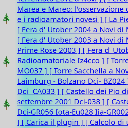
Marea e Mareo: l'osservazione d
e i radioamatori novesi ]
[ La P
[ Fera d' Utober 2004 a Novi di
[ Fera d' Utober 2003 a Novi d
Prime Rose 2003 ]
[ Fera d' Ut
Radioamatoriale Iz4cco ]
[ Torr
MO037 ]
[ Torre Sacchella a N
Laimburg - Bolzano Dci- BZ024
Dci- CA033 ]
[ Castello dei Pio 
settembre 2001 Dci-038 ]
[ Cast
Dci-GR056 Iota-Eu028 Iia-GR00
]
[ Carica il plugin ]
[ Calcolo di