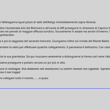
la Vallelagarina (quel pezzo di valle dell'Adige immediatamente sopra Verona).
re l'autostrada A22 del Brennero e all'uscita di Affi proseguire in direzione di Caprino V
lo nei periodi di maggior afflusso turistico. Sicuramente in estate ma anche d'inverno. S
pettacolari.
 e poi la seggiovia del secondo troncone. Giungiamo infine sul crinale del Monte Baldo a
ndere la radio per effettuare qualche collegamento. Il panorama è bellissimo. Con cielo te
tutta la sua grandezza. Da qui riusciamo veramente a distinguerne la forma così come l'ab
iamo proseguire e portarci ancora un po' più in alto.
zza in montagna. Non dobbiamo mai avventurarci su sentieri innevati non segnalati. Soprattutto
 non è mai troppa!
 collegare tutto il mondo........o quasi.