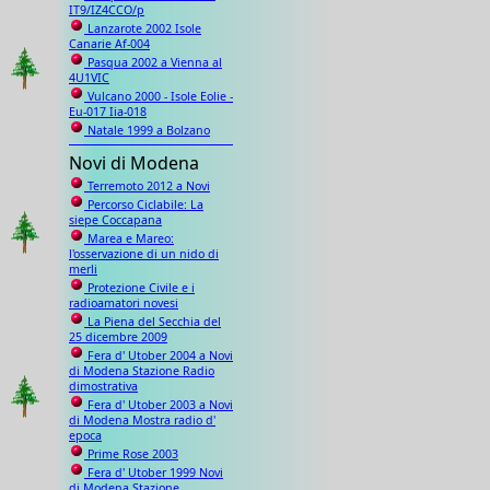
IT9/IZ4CCO/p
Lanzarote 2002 Isole
Canarie Af-004
Pasqua 2002 a Vienna al
4U1VIC
Vulcano 2000 - Isole Eolie -
Eu-017 Iia-018
Natale 1999 a Bolzano
Novi di Modena
Terremoto 2012 a Novi
Percorso Ciclabile: La
siepe Coccapana
Marea e Mareo:
l'osservazione di un nido di
merli
Protezione Civile e i
radioamatori novesi
La Piena del Secchia del
25 dicembre 2009
Fera d' Utober 2004 a Novi
di Modena Stazione Radio
dimostrativa
Fera d' Utober 2003 a Novi
di Modena Mostra radio d'
epoca
Prime Rose 2003
Fera d' Utober 1999 Novi
di Modena Stazione