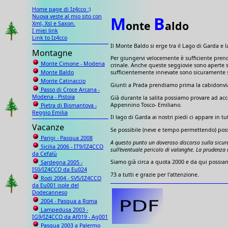
Home page di Iz4cco :)
Nuova veste al mio sito con
M
B
onte
aldo
Xml, Xsl e Saxon.
I miei link
Link to Iz4cco
Il Monte Baldo si erge tra il Lago di Garda e 
Montagne
Per giungervi velocemente è sufficiente prende
Monte Cimone - Modena
crinale. Anche queste seggiovie sono aperte so
Monte Baldo
sufficientemente innevate sono sicuramente s
Monte Catinaccio
Giunti a Prada prendiamo prima la cabidonvia
Passo di Croce Arcana -
Modena - Pistoia
Già durante la salita possiamo provare ad acce
Appennino Tosco- Emiliano.
Pietra di Bismantova -
Reggio Emilia
Il lago di Garda ai nostri piedi ci appare in 
Vacanze
Se possibile (neve e tempo permettendo) poss
Parigi - Pasqua 2008
A questo punto un doveroso discorso sulla sicure
Sicilia 2006 - IT9/IZ4CCO
sull'eventuale pericolo di valanghe. La prudenza
da Cefalù
Siamo già circa a quota 2000 e da qui possiamo
Sardegna 2005 -
IS0/IZ4CCO da Eu024
73 a tutti e grazie per l'attenzione.
Rodi 2004 - SV5/IZ4CCO
da Eu001 isole del
Dodecanneso
2004 - Pasqua a Roma
Lampedusa 2003 -
IG9/IZ4CCO da Af019 - Ag001
Pasqua 2003 a Palermo