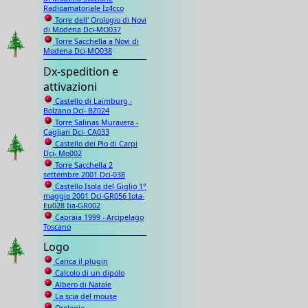
Radioamatoriale Iz4cco
Torre dell' Orologio di Novi
di Modena Dci-MO037
Torre Sacchella a Novi di
Modena Dci-MO038
Dx-spedition e
attivazioni
Castello di Laimburg -
Bolzano Dci- BZ024
Torre Salinas Muravera -
Cagliari Dci- CA033
Castello dei Pio di Carpi
Dci- Mo002
Torre Sacchella 2
settembre 2001 Dci-038
Castello Isola del Giglio 1°
maggio 2001 Dci-GR056 Iota-
Eu028 Iia-GR002
Capraia 1999 - Arcipelago
Toscano
Logo
Carica il plugin
Calcolo di un dipolo
Albero di Natale
La scia del mouse