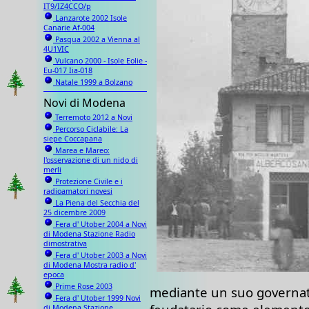
IT9/IZ4CCO/p
Lanzarote 2002 Isole
Canarie Af-004
Pasqua 2002 a Vienna al
4U1VIC
Vulcano 2000 - Isole Eolie -
Eu-017 Iia-018
Natale 1999 a Bolzano
Novi di Modena
Terremoto 2012 a Novi
Percorso Ciclabile: La
siepe Coccapana
Marea e Mareo:
l'osservazione di un nido di
merli
Protezione Civile e i
radioamatori novesi
La Piena del Secchia del
25 dicembre 2009
Fera d' Utober 2004 a Novi
di Modena Stazione Radio
dimostrativa
Fera d' Utober 2003 a Novi
di Modena Mostra radio d'
epoca
Prime Rose 2003
mediante un suo governato
Fera d' Utober 1999 Novi
di Modena Stazione