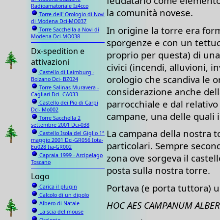
feudatario come elemento 
Radioamatoriale Iz4cco
la comunità novese.
Torre dell' Orologio di Novi
di Modena Dci-MO037
In origine la torre era fo
Torre Sacchella a Novi di
Modena Dci-MO038
sporgenze e con un tettucc
Dx-spedition e
proprio per questa) di un
attivazioni
civici (incendi, alluvioni, i
Castello di Laimburg -
orologio che scandiva le 
Bolzano Dci- BZ024
Torre Salinas Muravera -
considerazione anche della
Cagliari Dci- CA033
parrocchiale e dal relativo
Castello dei Pio di Carpi
Dci- Mo002
campane, una delle quali i
Torre Sacchella 2
settembre 2001 Dci-038
La campana della nostra to
Castello Isola del Giglio 1°
maggio 2001 Dci-GR056 Iota-
particolari. Sempre secon
Eu028 Iia-GR002
Capraia 1999 - Arcipelago
zona ove sorgeva il castell
Toscano
posta sulla nostra torre.
Logo
Portava (e porta tuttora) un
Carica il plugin
Calcolo di un dipolo
HOC AES CAMPANUM ALBERTI
Albero di Natale
La scia del mouse