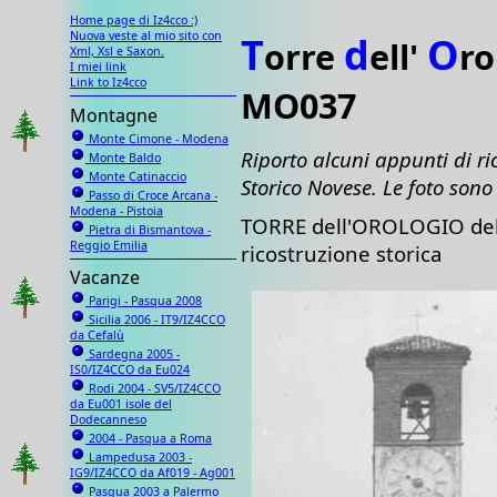
Home page di Iz4cco :)
Nuova veste al mio sito con
T
d
O
orre
ell'
ro
Xml, Xsl e Saxon.
I miei link
Link to Iz4cco
MO037
Montagne
Monte Cimone - Modena
Riporto alcuni appunti di ri
Monte Baldo
Monte Catinaccio
Storico Novese. Le foto sono
Passo di Croce Arcana -
Modena - Pistoia
TORRE dell'OROLOGIO del 
Pietra di Bismantova -
Reggio Emilia
ricostruzione storica
Vacanze
Parigi - Pasqua 2008
Sicilia 2006 - IT9/IZ4CCO
da Cefalù
Sardegna 2005 -
IS0/IZ4CCO da Eu024
Rodi 2004 - SV5/IZ4CCO
da Eu001 isole del
Dodecanneso
2004 - Pasqua a Roma
Lampedusa 2003 -
IG9/IZ4CCO da Af019 - Ag001
Pasqua 2003 a Palermo