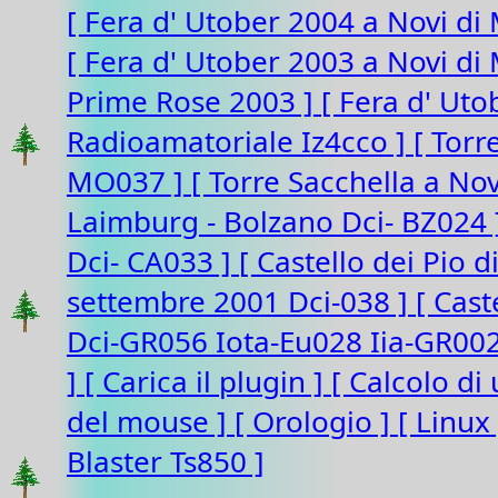
[ Fera d' Utober 2004 a Novi di
[ Fera d' Utober 2003 a Novi d
Prime Rose 2003 ]
[ Fera d' Ut
Radioamatoriale Iz4cco ]
[ Torr
MO037 ]
[ Torre Sacchella a N
Laimburg - Bolzano Dci- BZ024
Dci- CA033 ]
[ Castello dei Pio 
settembre 2001 Dci-038 ]
[ Cast
Dci-GR056 Iota-Eu028 Iia-GR00
]
[ Carica il plugin ]
[ Calcolo di
del mouse ]
[ Orologio ]
[ Linux
Blaster Ts850 ]