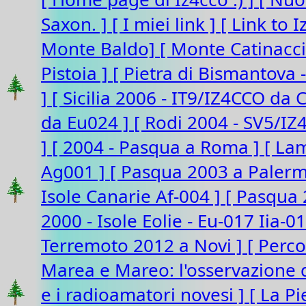
Saxon. ]
[ I miei link ]
[ Link to 
Monte Baldo]
[ Monte Catinacc
Pistoia ]
[ Pietra di Bismantova 
]
[ Sicilia 2006 - IT9/IZ4CCO da 
da Eu024 ]
[ Rodi 2004 - SV5/I
]
[ 2004 - Pasqua a Roma ]
[ La
Ag001 ]
[ Pasqua 2003 a Paler
Isole Canarie Af-004 ]
[ Pasqua 
2000 - Isole Eolie - Eu-017 Iia-0
Terremoto 2012 a Novi ]
[ Perco
Marea e Mareo: l'osservazione d
e i radioamatori novesi ]
[ La P