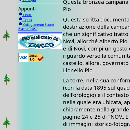
Questa bronzea campana [è 
Orologio
Pio
Appunti
Linux
Questa scritta documenta l
Typo3
Collegamento Sound
destinazione della campan
Blaster Ts850
che un significativo tratto 
Novi, allorché Alberto Pio,
e di Novi, compì un gesto 
riguardo verso la comunità
castello, allora, governato 
Lionello Pio.
La torre, nella sua confor
(con la data 1895 sul qua
dell'orologio) e il contesto
nella quale era ubicata, a
chiaramente nella grande f
pagine 24 e 25 di "NOVI E 
di immagini storico-fotogr