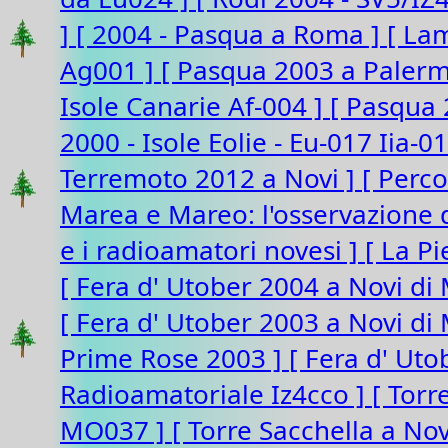
]
[ 2004 - Pasqua a Roma ]
[ La
Ag001 ]
[ Pasqua 2003 a Paler
Isole Canarie Af-004 ]
[ Pasqua 
2000 - Isole Eolie - Eu-017 Iia-0
Terremoto 2012 a Novi ]
[ Perco
Marea e Mareo: l'osservazione d
e i radioamatori novesi ]
[ La P
[ Fera d' Utober 2004 a Novi di
[ Fera d' Utober 2003 a Novi d
Prime Rose 2003 ]
[ Fera d' Ut
Radioamatoriale Iz4cco ]
[ Torr
MO037 ]
[ Torre Sacchella a N