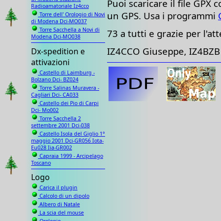
Puoi scaricare il file GPX 
Radioamatoriale Iz4cco
un GPS. Usa i programmi
Torre dell' Orologio di Novi
di Modena Dci-MO037
Torre Sacchella a Novi di
73 a tutti e grazie per l'at
Modena Dci-MO038
IZ4CCO Giuseppe, IZ4BZB
Dx-spedition e
attivazioni
Castello di Laimburg -
Bolzano Dci- BZ024
Torre Salinas Muravera -
Cagliari Dci- CA033
Castello dei Pio di Carpi
Dci- Mo002
Torre Sacchella 2
settembre 2001 Dci-038
Castello Isola del Giglio 1°
maggio 2001 Dci-GR056 Iota-
Eu028 Iia-GR002
Capraia 1999 - Arcipelago
Toscano
Logo
Carica il plugin
Calcolo di un dipolo
Albero di Natale
La scia del mouse