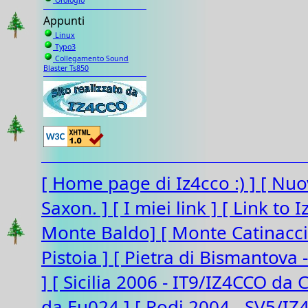
Orologio
Appunti
Linux
Typo3
Collegamento Sound
Blaster Ts850
[ Home page di Iz4cco :) ]
[ Nuo
Saxon. ]
[ I miei link ]
[ Link to 
Monte Baldo]
[ Monte Catinacc
Pistoia ]
[ Pietra di Bismantova 
]
[ Sicilia 2006 - IT9/IZ4CCO da 
da Eu024 ]
[ Rodi 2004 - SV5/I