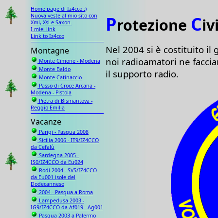
Home page di Iz4cco :)
Nuova veste al mio sito con
P
C
rotezione
iv
Xml, Xsl e Saxon.
I miei link
Link to Iz4cco
Nel 2004 si è costituito i
Montagne
noi radioamatori ne faccia
Monte Cimone - Modena
Monte Baldo
il supporto radio.
Monte Catinaccio
Passo di Croce Arcana -
Modena - Pistoia
Pietra di Bismantova -
Reggio Emilia
Vacanze
Parigi - Pasqua 2008
Sicilia 2006 - IT9/IZ4CCO
da Cefalù
Sardegna 2005 -
IS0/IZ4CCO da Eu024
Rodi 2004 - SV5/IZ4CCO
da Eu001 isole del
Dodecanneso
2004 - Pasqua a Roma
Lampedusa 2003 -
IG9/IZ4CCO da Af019 - Ag001
Pasqua 2003 a Palermo