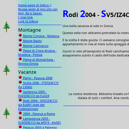
Home page di Iz4cco :)
Nuova veste al mio sito con
R
2
S
odi
004 -
V5/IZ4
Xml, Xsl e Saxon.
I miei link
Link to Iz4cco
Una bella vacanza al sole in Grecia.
Montagne
Questa volta non abbiamo prenotato la nostra s
Monte Cimone - Modena
E la scelta è stata giusta. Ci avevano consiglia
Monte Baldo
appartamento in riva al mare sulla spiaggia di
Monte Catinaccio
Passo di Croce Arcana -
Giunti in volo all'aereporto di Rodi carichiam
Modena - Pistoia
assaporiamo subito il caldo dell'isola dedica
Pietra di Bismantova -
Reggio Emilia
Vacanze
Parigi - Pasqua 2008
Sicilia 2006 - IT9/IZ4CCO
da Cefalù
Sardegna 2005 -
La nostra residenza. Abbiamo trovato un'i
IS0/IZ4CCO da Eu024
dotata di tutti i comfort. Aria cond
Rodi 2004 - SV5/IZ4CCO
da Eu001 isole del
Dodecanneso
2004 - Pasqua a Roma
Lampedusa 2003 -
IG9/IZ4CCO da Af019 - Ag001
Pasqua 2003 a Palermo