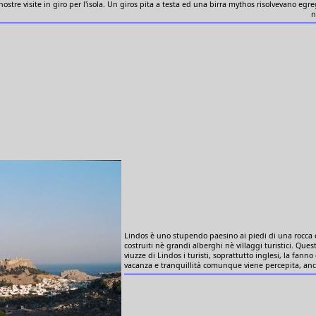
 nostre visite in giro per l'isola. Un giros pita a testa ed una birra mythos risolvevano egr
n
Lindos è uno stupendo paesino ai piedi di una rocca 
costruiti nè grandi alberghi nè villaggi turistici. Ques
viuzze di Lindos i turisti, soprattutto inglesi, la fan
vacanza e tranquillità comunque viene percepita, anch