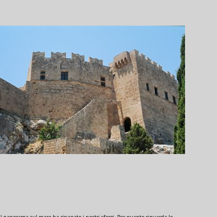
a il panorama sul mare ha ripagato i nostri sforzi. Per quanto riguarda le