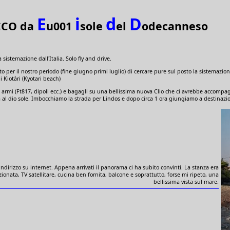
E
i
d
D
CCO da
u001
sole
el
odecanneso
istemazione dall'Italia. Solo fly and drive.
to per il nostro periodo (fine giugno primi luglio) di cercare pure sul posto la sistemazione
 Kiotàri (Kyotari beach)
o armi (Ft817, dipoli ecc.) e bagagli su una bellissima nuova Clio che ci avrebbe accompag
ta al dio sole. Imbocchiamo la strada per Lindos e dopo circa 1 ora giungiamo a destinazi
ndirizzo su internet. Appena arrivati il panorama ci ha subito convinti. La stanza era
izionata, TV satellitare, cucina ben fornita, balcone e soprattutto, forse mi ripeto, una
bellissima vista sul mare.