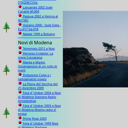
IT9/IZ4CCO/p
Lanzarote 2002 Isole
Canarie Af-004
Pasqua 2002 a Vienna al
4U1VIC
Vulcano 2000 - Isole Eolie -
Eu-017 Iia-018
Natale 1999 a Bolzano
Novi di Modena
Terremoto 2012 a Novi
Percorso Ciclabile: La
siepe Coccapana
Marea e Mareo:
l'osservazione di un nido di
merli
Protezione Civile e i
radioamatori novesi
La Piena del Secchia del
25 dicembre 2009
Fera d' Utober 2004 a Novi
di Modena Stazione Radio
dimostrativa
Fera d' Utober 2003 a Novi
di Modena Mostra radio d'
epoca
Prime Rose 2003
Fera d' Utober 1999 Novi
di Modena Stazione