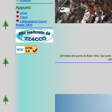
Orologio
Appunti
Linux
Typo3
Collegamento Sound
Blaster Ts850
L'entrata del porto di Rodi citta. Qui pare
cit