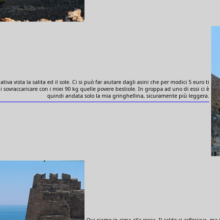
va vista la salita ed il sole. Ci si può far aiutare dagli asini che per modici 5 euro ti
i sovraccaricare con i miei 90 kg quelle povere bestiole. In groppa ad uno di essi ci è
quindi andata solo la mia gringhellina, sicuramente più leggera.
Qui siamo in cima alla rocca. Il caldo ci asfissiava, m