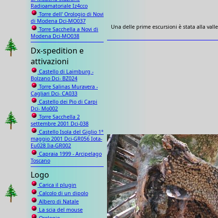
Radioamatoriale Iz4cco
Torre dell' Orologio di Novi
di Modena Dci-MO037
Una delle prime escursioni è stata alla vall
Torre Sacchella a Novi di
Modena Dci-MO038
Dx-spedition e
attivazioni
Castello di Laimburg -
Bolzano Dci- BZ024
Torre Salinas Muravera -
Cagliari Dci- CA033
Castello dei Pio di Carpi
Dci- Mo002
Torre Sacchella 2
settembre 2001 Dci-038
Castello Isola del Giglio 1°
maggio 2001 Dci-GR056 Iota-
Eu028 Iia-GR002
Capraia 1999 - Arcipelago
Toscano
Logo
Carica il plugin
Calcolo di un dipolo
Albero di Natale
La scia del mouse