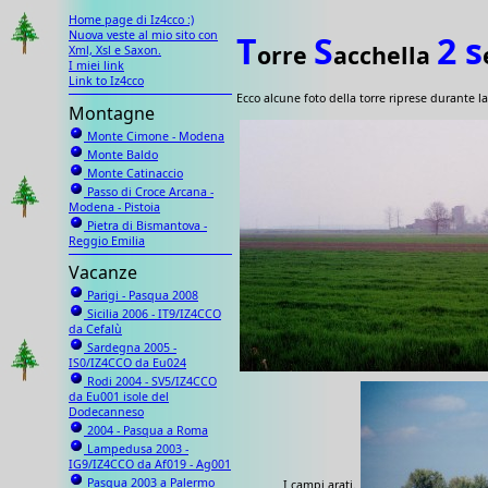
Home page di Iz4cco :)
Nuova veste al mio sito con
T
S
2
s
orre
acchella
Xml, Xsl e Saxon.
I miei link
Link to Iz4cco
Ecco alcune foto della torre riprese durante l
Montagne
Monte Cimone - Modena
Monte Baldo
Monte Catinaccio
Passo di Croce Arcana -
Modena - Pistoia
Pietra di Bismantova -
Reggio Emilia
Vacanze
Parigi - Pasqua 2008
Sicilia 2006 - IT9/IZ4CCO
da Cefalù
Sardegna 2005 -
IS0/IZ4CCO da Eu024
Rodi 2004 - SV5/IZ4CCO
da Eu001 isole del
Dodecanneso
2004 - Pasqua a Roma
Lampedusa 2003 -
IG9/IZ4CCO da Af019 - Ag001
Pasqua 2003 a Palermo
I campi arati.