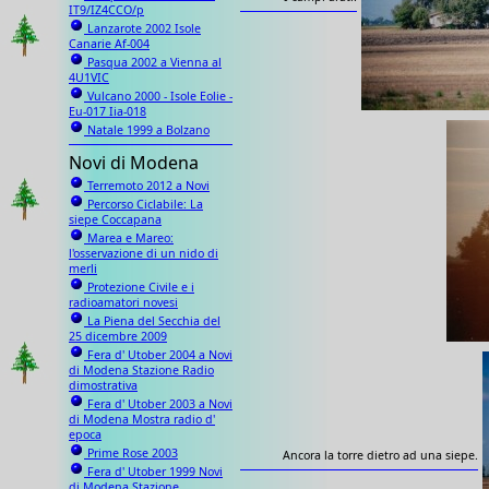
IT9/IZ4CCO/p
Lanzarote 2002 Isole
Canarie Af-004
Pasqua 2002 a Vienna al
4U1VIC
Vulcano 2000 - Isole Eolie -
Eu-017 Iia-018
Natale 1999 a Bolzano
Novi di Modena
Terremoto 2012 a Novi
Percorso Ciclabile: La
siepe Coccapana
Marea e Mareo:
l'osservazione di un nido di
merli
Protezione Civile e i
radioamatori novesi
La Piena del Secchia del
25 dicembre 2009
Fera d' Utober 2004 a Novi
di Modena Stazione Radio
dimostrativa
Fera d' Utober 2003 a Novi
di Modena Mostra radio d'
epoca
Prime Rose 2003
Ancora la torre dietro ad una siepe.
Fera d' Utober 1999 Novi
di Modena Stazione