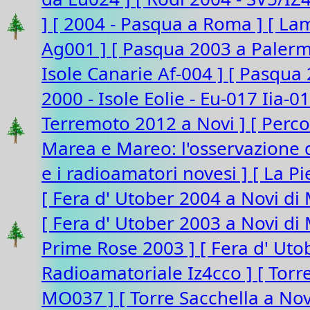
]
[ 2004 - Pasqua a Roma ]
[ La
Ag001 ]
[ Pasqua 2003 a Paler
Isole Canarie Af-004 ]
[ Pasqua 
2000 - Isole Eolie - Eu-017 Iia-0
Terremoto 2012 a Novi ]
[ Perco
Marea e Mareo: l'osservazione d
e i radioamatori novesi ]
[ La P
[ Fera d' Utober 2004 a Novi di
[ Fera d' Utober 2003 a Novi d
Prime Rose 2003 ]
[ Fera d' Ut
Radioamatoriale Iz4cco ]
[ Torr
MO037 ]
[ Torre Sacchella a N