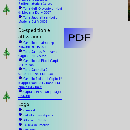
Radioamatoriale Iz4cco
Torre dell' Orologio di Novi
di Modena Dci-MO037
Torre Sacchella a Novi di
Modena Dci-MO038
Dx-spedition e
attivazioni
Castello di Laimburg -
Bolzano Dci- BZ024
Torre Salinas Muravera -
Cagliari Dci- CA033
Castello dei Pio di Carpi
Dci- Mo002
Torre Sacchella 2
settembre 2001 Dci-038
Castello Isola del Giglio 1°
maggio 2001 Dci-GR056 Iota-
Eu028 Iia-GR002
Capraia 1999 - Arcipelago
Toscano
Logo
Carica il plugin
Calcolo di un dipolo
Albero di Natale
La scia del mouse