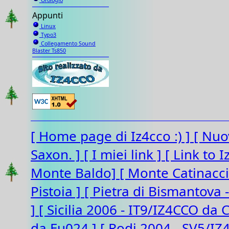
Orologio
Appunti
Linux
Typo3
Collegamento Sound
Blaster Ts850
[ Home page di Iz4cco :) ]
[ Nuo
Saxon. ]
[ I miei link ]
[ Link to 
Monte Baldo]
[ Monte Catinacc
Pistoia ]
[ Pietra di Bismantova 
]
[ Sicilia 2006 - IT9/IZ4CCO da 
da Eu024 ]
[ Rodi 2004 - SV5/I