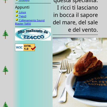
questa specialità.
Orologio
I ricci ti lasciano
Appunti
Linux
in bocca il sapore
Typo3
del mare, del sale
Collegamento Sound
Blaster Ts850
e del vento.