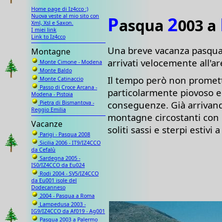
Home page di Iz4cco :)
Nuova veste al mio sito con
P
2
asqua
003 a
Xml, Xsl e Saxon.
I miei link
Link to Iz4cco
Una breve vacanza pasquale
Montagne
arrivati velocemente all'ar
Monte Cimone - Modena
Monte Baldo
Il tempo però non promette
Monte Catinaccio
Passo di Croce Arcana -
particolarmente piovoso e
Modena - Pistoia
conseguenze. Già arrivando
Pietra di Bismantova -
Reggio Emilia
montagne circostanti con e
Vacanze
soliti sassi e sterpi estivi 
Parigi - Pasqua 2008
Sicilia 2006 - IT9/IZ4CCO
da Cefalù
Sardegna 2005 -
IS0/IZ4CCO da Eu024
Rodi 2004 - SV5/IZ4CCO
da Eu001 isole del
Dodecanneso
2004 - Pasqua a Roma
Lampedusa 2003 -
IG9/IZ4CCO da Af019 - Ag001
Pasqua 2003 a Palermo