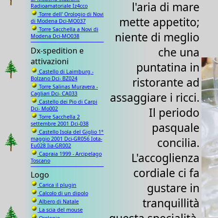
l'aria di mare
Radioamatoriale Iz4cco
Torre dell' Orologio di Novi
mette appetito;
di Modena Dci-MO037
Torre Sacchella a Novi di
niente di meglio
Modena Dci-MO038
che una
Dx-spedition e
attivazioni
puntatina in
Castello di Laimburg -
Bolzano Dci- BZ024
ristorante ad
Torre Salinas Muravera -
Cagliari Dci- CA033
assaggiare i ricci.
Castello dei Pio di Carpi
Dci- Mo002
Il periodo
Torre Sacchella 2
settembre 2001 Dci-038
pasquale
Castello Isola del Giglio 1°
maggio 2001 Dci-GR056 Iota-
concilia.
Eu028 Iia-GR002
Capraia 1999 - Arcipelago
L'accoglienza
Toscano
cordiale ci fa
Logo
gustare in
Carica il plugin
Calcolo di un dipolo
tranquillità
Albero di Natale
La scia del mouse