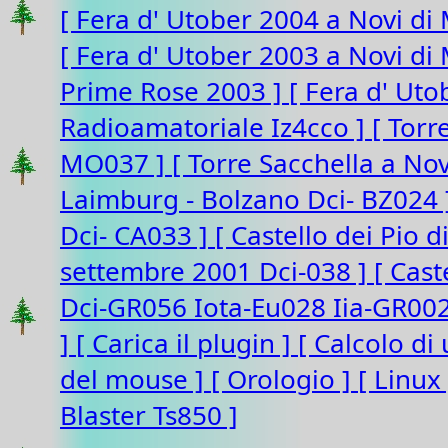
[ Fera d' Utober 2004 a Novi di
[ Fera d' Utober 2003 a Novi d
Prime Rose 2003 ]
[ Fera d' Ut
Radioamatoriale Iz4cco ]
[ Torr
MO037 ]
[ Torre Sacchella a N
Laimburg - Bolzano Dci- BZ024
Dci- CA033 ]
[ Castello dei Pio 
settembre 2001 Dci-038 ]
[ Cast
Dci-GR056 Iota-Eu028 Iia-GR00
]
[ Carica il plugin ]
[ Calcolo di
del mouse ]
[ Orologio ]
[ Linux
Blaster Ts850 ]