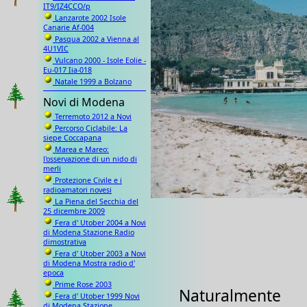
IT9/IZ4CCO/p
Lanzarote 2002 Isole
Canarie Af-004
Pasqua 2002 a Vienna al
4U1VIC
Vulcano 2000 - Isole Eolie -
Eu-017 Iia-018
Natale 1999 a Bolzano
Novi di Modena
Terremoto 2012 a Novi
Percorso Ciclabile: La
siepe Coccapana
Marea e Mareo:
l'osservazione di un nido di
merli
Protezione Civile e i
radioamatori novesi
La Piena del Secchia del
25 dicembre 2009
Fera d' Utober 2004 a Novi
di Modena Stazione Radio
dimostrativa
Fera d' Utober 2003 a Novi
di Modena Mostra radio d'
epoca
Prime Rose 2003
Naturalmente
Fera d' Utober 1999 Novi
di Modena Stazione