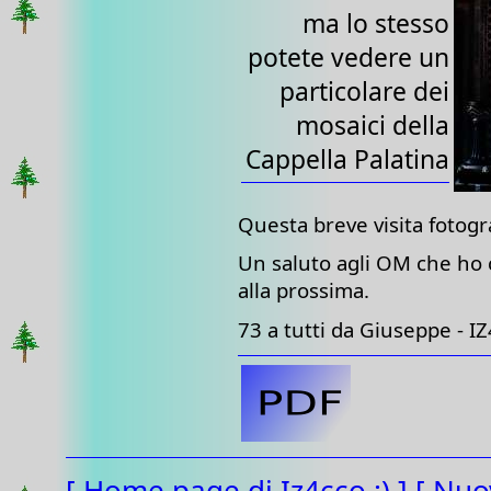
ma lo stesso
potete vedere un
particolare dei
mosaici della
Cappella Palatina
Questa breve visita fotogr
Un saluto agli OM che ho co
alla prossima.
73 a tutti da Giuseppe - 
[ Home page di Iz4cco :) ]
[ Nuo