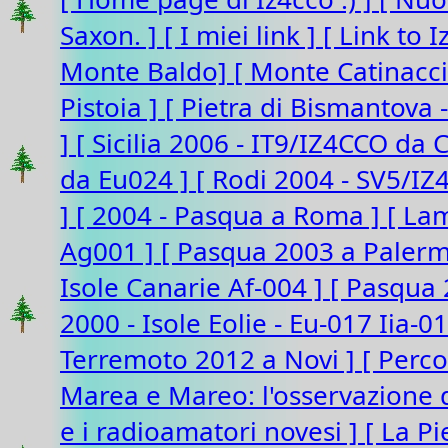
Saxon. ]
[ I miei link ]
[ Link to 
Monte Baldo]
[ Monte Catinacc
Pistoia ]
[ Pietra di Bismantova 
]
[ Sicilia 2006 - IT9/IZ4CCO da 
da Eu024 ]
[ Rodi 2004 - SV5/I
]
[ 2004 - Pasqua a Roma ]
[ La
Ag001 ]
[ Pasqua 2003 a Paler
Isole Canarie Af-004 ]
[ Pasqua 
2000 - Isole Eolie - Eu-017 Iia-0
Terremoto 2012 a Novi ]
[ Perco
Marea e Mareo: l'osservazione d
e i radioamatori novesi ]
[ La P