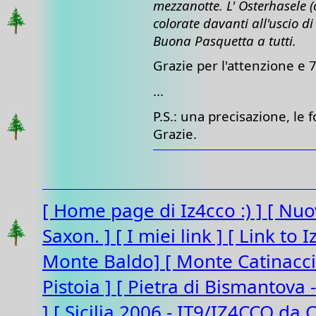
mezzanotte. L' Osterhasele (
colorate davanti all'uscio d
Buona Pasquetta a tutti.
Grazie per l'attenzione e 73
...
P.S.: una precisazione, le 
Grazie.
[ Home page di Iz4cco :) ]
[ Nuo
Saxon. ]
[ I miei link ]
[ Link to 
Monte Baldo]
[ Monte Catinacc
Pistoia ]
[ Pietra di Bismantova 
]
[ Sicilia 2006 - IT9/IZ4CCO da 