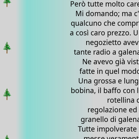
Però tutte molto car
Mi domando; ma c'
qualcuno che compr
a così caro prezzo. 
negozietto ave
tante radio a galen
Ne avevo già vis
fatte in quel mod
Una grossa e lun
bobina, il baffo con 
rotellina 
regolazione ed 
granello di galen
Tutte impolverate
messe verament