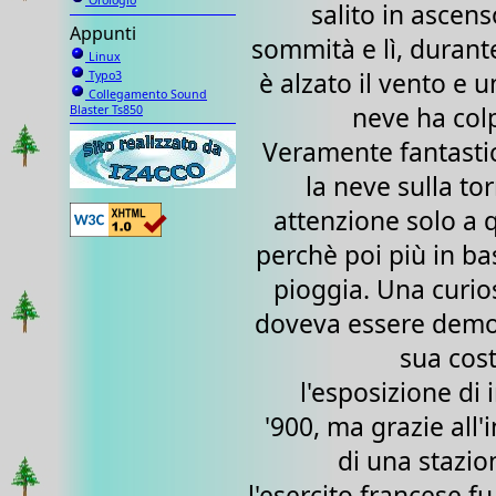
Orologio
salito in ascens
Appunti
sommità e lì, durante 
Linux
è alzato il vento e 
Typo3
Collegamento Sound
neve ha colp
Blaster Ts850
Veramente fantasti
la neve sulla tor
attenzione solo a
perchè poi più in ba
pioggia. Una curios
doveva essere demol
sua cos
l'esposizione di 
'900, ma grazie all'
di una stazio
l'esercito francese f