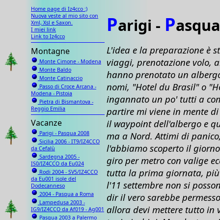
Home page di Iz4cco :)
Nuova veste al mio sito con
P
P
arigi -
asqu
Xml, Xsl e Saxon.
I miei link
Link to Iz4cco
L'idea e la preparazione è s
Montagne
viaggi, prenotazione volo, a
Monte Cimone - Modena
Monte Baldo
hanno prenotato un albergo 
Monte Catinaccio
nomi, "Hotel du Brasil" o "H
Passo di Croce Arcana -
Modena - Pistoia
ingannato un po' tutti a co
Pietra di Bismantova -
partire mi viene in mente di
Reggio Emilia
il waypoint dell'albergo e 
Vacanze
ma a Nord. Attimi di panico
Parigi - Pasqua 2008
Sicilia 2006 - IT9/IZ4CCO
l'abbiamo scoperto il giorno
da Cefalù
Sardegna 2005 -
giro per metro con valige e
IS0/IZ4CCO da Eu024
tutta la prima giornata, più
Rodi 2004 - SV5/IZ4CCO
da Eu001 isole del
l'11 settembre non si posso
Dodecanneso
2004 - Pasqua a Roma
dir il vero sarebbe permesso,
Lampedusa 2003 -
allora devi mettere tutto in 
IG9/IZ4CCO da Af019 - Ag001
Pasqua 2003 a Palermo