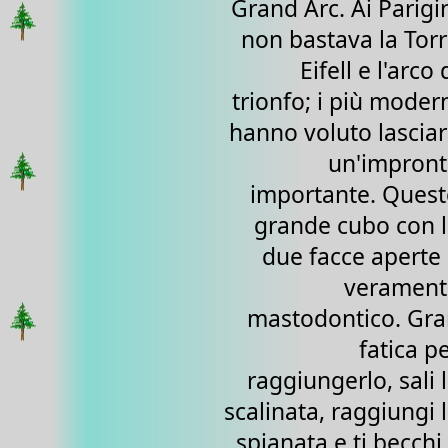
Grand Arc. Ai Parigi
non bastava la Tor
Eifell e l'arco 
trionfo; i più moder
hanno voluto lascia
un'impront
importante. Ques
grande cubo con 
due facce aperte
verament
mastodontico. Gr
fatica p
raggiungerlo, sali 
scalinata, raggiungi 
spianata e ti becchi 