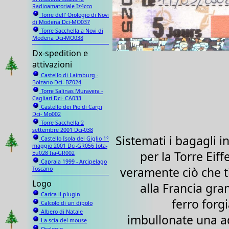
Radioamatoriale Iz4cco
Torre dell' Orologio di Novi
di Modena Dci-MO037
Torre Sacchella a Novi di
Modena Dci-MO038
Dx-spedition e
attivazioni
Castello di Laimburg -
Bolzano Dci- BZ024
Torre Salinas Muravera -
Cagliari Dci- CA033
Castello dei Pio di Carpi
Dci- Mo002
Torre Sacchella 2
settembre 2001 Dci-038
Sistemati i bagagli i
Castello Isola del Giglio 1°
maggio 2001 Dci-GR056 Iota-
per la Torre Eiffe
Eu028 Iia-GR002
Capraia 1999 - Arcipelago
veramente ciò che t
Toscano
Logo
alla Francia gra
Carica il plugin
ferro forgi
Calcolo di un dipolo
Albero di Natale
imbullonate una a
La scia del mouse