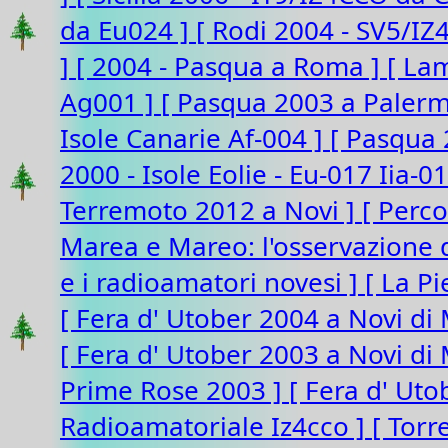
da Eu024 ]
[ Rodi 2004 - SV5/I
]
[ 2004 - Pasqua a Roma ]
[ La
Ag001 ]
[ Pasqua 2003 a Paler
Isole Canarie Af-004 ]
[ Pasqua 
2000 - Isole Eolie - Eu-017 Iia-0
Terremoto 2012 a Novi ]
[ Perco
Marea e Mareo: l'osservazione d
e i radioamatori novesi ]
[ La P
[ Fera d' Utober 2004 a Novi di
[ Fera d' Utober 2003 a Novi d
Prime Rose 2003 ]
[ Fera d' Ut
Radioamatoriale Iz4cco ]
[ Torr