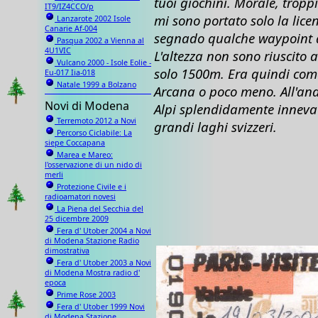
tuoi giochini. Morale, tropp
IT9/IZ4CCO/p
mi sono portato solo la lic
Lanzarote 2002 Isole
Canarie Af-004
segnado qualche waypoint de
Pasqua 2002 a Vienna al
4U1VIC
L'altezza non sono riuscito 
Vulcano 2000 - Isole Eolie -
solo 1500m. Era quindi come
Eu-017 Iia-018
Natale 1999 a Bolzano
Arcana o poco meno. All'an
Novi di Modena
Alpi splendidamente innevat
Terremoto 2012 a Novi
grandi laghi svizzeri.
Percorso Ciclabile: La
siepe Coccapana
Marea e Mareo:
l'osservazione di un nido di
merli
Protezione Civile e i
radioamatori novesi
La Piena del Secchia del
25 dicembre 2009
Fera d' Utober 2004 a Novi
di Modena Stazione Radio
dimostrativa
Fera d' Utober 2003 a Novi
di Modena Mostra radio d'
epoca
Prime Rose 2003
Fera d' Utober 1999 Novi
di Modena Stazione