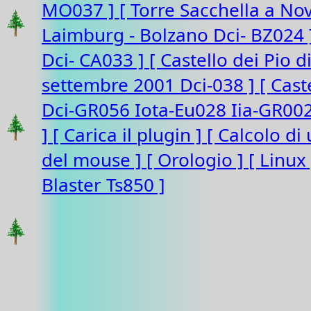
MO037 ]
[ Torre Sacchella a N
Laimburg - Bolzano Dci- BZ024
Dci- CA033 ]
[ Castello dei Pio 
settembre 2001 Dci-038 ]
[ Cast
Dci-GR056 Iota-Eu028 Iia-GR00
]
[ Carica il plugin ]
[ Calcolo di
del mouse ]
[ Orologio ]
[ Linux
Blaster Ts850 ]