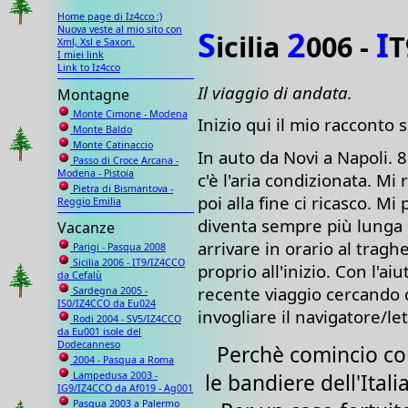
Home page di Iz4cco :)
Nuova veste al mio sito con
S
2
I
icilia
006 -
T
Xml, Xsl e Saxon.
I miei link
Link to Iz4cco
Il viaggio di andata.
Montagne
Monte Cimone - Modena
Inizio qui il mio racconto 
Monte Baldo
Monte Catinaccio
In auto da Novi a Napoli. 
Passo di Croce Arcana -
Modena - Pistoia
c'è l'aria condizionata. M
Pietra di Bismantova -
poi alla fine ci ricasco. Mi
Reggio Emilia
diventa sempre più lunga 
Vacanze
arrivare in orario al tragh
Parigi - Pasqua 2008
Sicilia 2006 - IT9/IZ4CCO
proprio all'inizio. Con l'a
da Cefalù
recente viaggio cercando d
Sardegna 2005 -
IS0/IZ4CCO da Eu024
invogliare il navigatore/le
Rodi 2004 - SV5/IZ4CCO
da Eu001 isole del
Dodecanneso
Perchè comincio c
2004 - Pasqua a Roma
le bandiere dell'Itali
Lampedusa 2003 -
IG9/IZ4CCO da Af019 - Ag001
Pasqua 2003 a Palermo