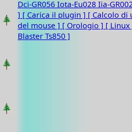
Dci-GR056 Iota-Eu028 Iia-GR00
]
[ Carica il plugin ]
[ Calcolo di
del mouse ]
[ Orologio ]
[ Linux
Blaster Ts850 ]