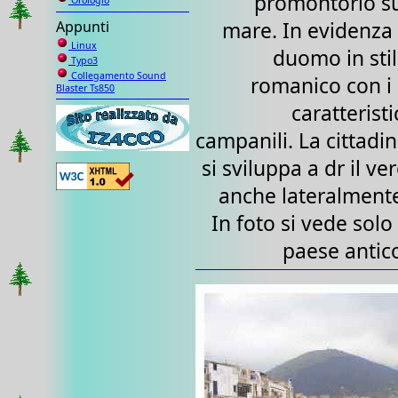
promontorio s
Orologio
mare. In evidenza 
Appunti
Linux
duomo in sti
Typo3
Collegamento Sound
romanico con i
Blaster Ts850
caratteristi
campanili. La cittadi
si sviluppa a dr il ve
anche lateralment
In foto si vede solo 
paese antic