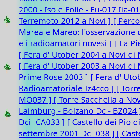
2000 - Isole Eolie - Eu-017 Iia-0
Terremoto 2012 a Novi ]
[ Perco
Marea e Mareo: l'osservazione d
e i radioamatori novesi ]
[ La P
[ Fera d' Utober 2004 a Novi di
[ Fera d' Utober 2003 a Novi d
Prime Rose 2003 ]
[ Fera d' Ut
Radioamatoriale Iz4cco ]
[ Torr
MO037 ]
[ Torre Sacchella a N
Laimburg - Bolzano Dci- BZ024
Dci- CA033 ]
[ Castello dei Pio 
settembre 2001 Dci-038 ]
[ Cast