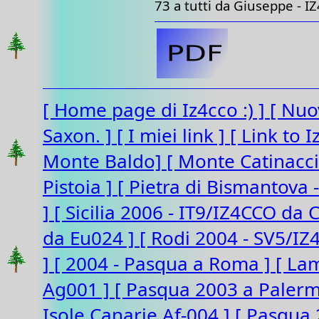
73 a tutti da Giuseppe - 
[ Home page di Iz4cco :) ]
[ Nuo
Saxon. ]
[ I miei link ]
[ Link to 
Monte Baldo]
[ Monte Catinacc
Pistoia ]
[ Pietra di Bismantova 
]
[ Sicilia 2006 - IT9/IZ4CCO da 
da Eu024 ]
[ Rodi 2004 - SV5/I
]
[ 2004 - Pasqua a Roma ]
[ La
Ag001 ]
[ Pasqua 2003 a Paler
Isole Canarie Af-004 ]
[ Pasqua 