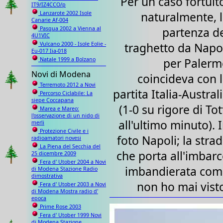
Per un caso fortuit
IT9/IZ4CCO/p
naturalmente, 
Lanzarote 2002 Isole
Canarie Af-004
partenza d
Pasqua 2002 a Vienna al
4U1VIC
traghetto da Napo
Vulcano 2000 - Isole Eolie -
Eu-017 Iia-018
per Palerm
Natale 1999 a Bolzano
Novi di Modena
coincideva con 
Terremoto 2012 a Novi
partita Italia-Austral
Percorso Ciclabile: La
siepe Coccapana
(1-0 su rigore di Tot
Marea e Mareo:
l'osservazione di un nido di
all'ultimo minuto). 
merli
Protezione Civile e i
foto Napoli; la stra
radioamatori novesi
La Piena del Secchia del
che porta all'imbar
25 dicembre 2009
Fera d' Utober 2004 a Novi
imbandierata com
di Modena Stazione Radio
dimostrativa
non ho mai vist
Fera d' Utober 2003 a Novi
di Modena Mostra radio d'
epoca
Prime Rose 2003
Fera d' Utober 1999 Novi
di Modena Stazione