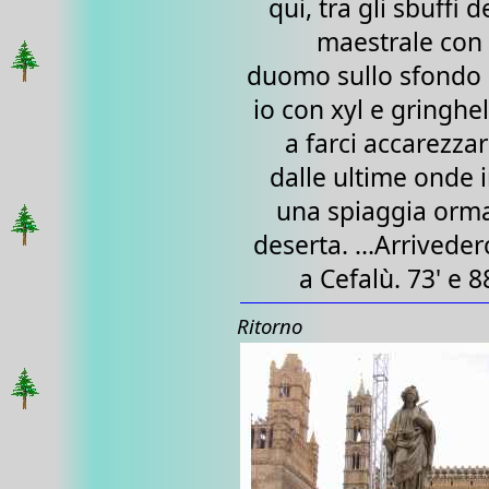
qui, tra gli sbuffi d
maestrale con 
duomo sullo sfondo
io con xyl e gringhel
a farci accarezza
dalle ultime onde 
una spiaggia orm
deserta. ...Arriveder
a Cefalù. 73' e 8
Ritorno