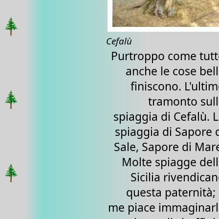
Cefalù
Purtroppo come tut
anche le cose bel
finiscono. L'ulti
tramonto sul
spiaggia di Cefalù. 
spiaggia di Sapore 
Sale, Sapore di Mar
Molte spiagge del
Sicilia rivendica
questa paternità;
me piace immaginar