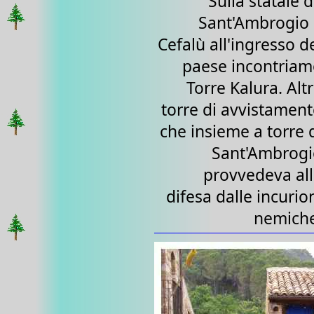
Sulla statale 
Sant'Ambrogio
Cefalù all'ingresso d
paese incontria
Torre Kalura. Alt
torre di avvistamen
che insieme a torre 
Sant'Ambrogi
provvedeva al
difesa dalle incurio
nemiche