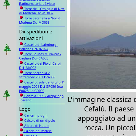
Radioamatoriale Iz4cco
Torre dell' Orologio di Novi
di Modena Dci-MO037
Torre Sacchella a Novi di
Modena Dci-MO038
Dx-spedition e
attivazioni
Castello di Laimburg -
Bolzano Dci- BZ024
Torre Salinas Muravera -
Cagliari Dci- CA033
Castello dei Pio di Carpi
Dci- Mo002
Torre Sacchella 2
settembre 2001 Dci-038
Castello Isola del Giglio 1°
maggio 2001 Dci-GR056 Iota-
Eu028 Iia-GR002
Capraia 1999 - Arcipelago
L'immagine classica 
Toscano
Cefalù. Il paese
Logo
Carica il plugin
appoggiato ad un
Calcolo di un dipolo
rocca. Un picco
Albero di Natale
La scia del mouse